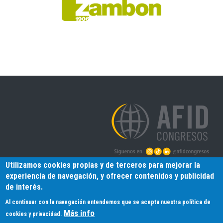
Utilizamos cookies propias y de terceros para mejorar la
experiencia de navegación, y ofrecer contenidos y publicidad
AFID Congresos S.L.
de interés.
C/Menéndez Pelayo, 6 Entlo. A
Al continuar con la navegación entendemos que se acepta nuestra política de
39006 - Santander (Cantabria)
Más info
Tlfno: (+34) 942 318 180
cookies y privacidad.